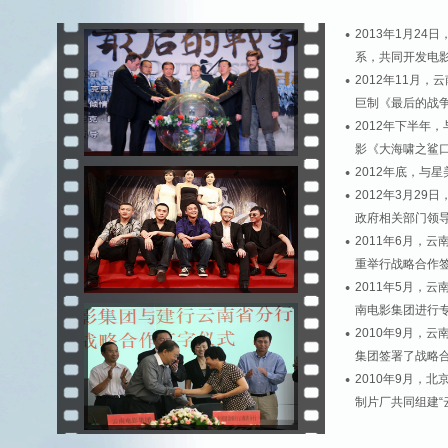
2013年1月2
系，共同开发电
2012年11月
巨制《最后的战
2012年下半年
影《大海啸之鲨
2012年底，与
2012年3月2
政府相关部门领
2011年6月，
重举行战略合作
2011年5月，
南电影集团进行
2010年9月，
集团签署了战略
2010年9月，
制片厂共同组建“